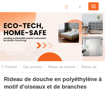
Trophée
Des produits
Rideau de douche
Rideau de
Rideau de douche en polyéthylène à
douche en PEVA
Rideau de douche en polyéthylène à motif
motif d'oiseaux et de branches
d'oiseaux et de branches