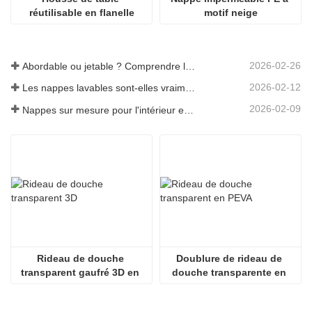
réutilisable en flanelle
motif neige
2026-02-26
Abordable ou jetable ? Comprendre les nappes à prix réduit
2026-02-12
Les nappes lavables sont-elles vraiment faciles d'entretien ? À quoi s'attendre ?
2026-02-09
Nappes sur mesure pour l'intérieur et l'extérieur : points à prendre en compte
Rideau de douche 
Doublure de rideau de 
transparent gaufré 3D en 
douche transparente en 
PEVA
PEVA écologique 
légèrement transparente