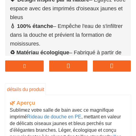
espace avec des imprimés d'oiseaux jaunes et
bleus
💧 100% étanche
– Empêche l'eau de s'infiltrer
dans la douche et prévient la formation de
moisissures.
♻️ Matériau écologique
– Fabriqué à partir de
plastique PE recyclable et non toxique
⚙️ Facile à installer
– Œillets résistants à la
rouille et dimensions standard pour une
installation sans tracas
détails du produit
🧼 Peu d'entretien
– Un simple coup de chiffon
🌿 Aperçu
suffit pour qu'il garde son aspect neuf.
Sublimez votre salle de bain avec ce magnifique
🏠 Utilisation polyvalente
– Idéal pour les
imprimé
Rideau de douche en PE
, mettant en valeur
salles de bains des maisons, les locations, les
de délicats oiseaux jaunes et bleus perchés sur
d'élégantes branches. Léger, écologique et conçu
résidences étudiantes et les espaces réservés