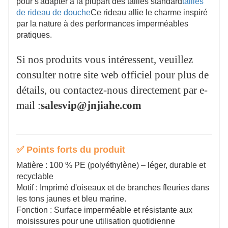
pour s'adapter à la plupart des tailles standard
tailles
aux invités
de rideau de douche
Ce rideau allie le charme inspiré
Si nos produits vous intéressent, veuillez
par la nature à des performances imperméables
pratiques.
consulter notre site web officiel pour plus de
détails, ou contactez-nous directement par e-
Si nos produits vous intéressent, veuillez
mail :
salesvip@jnjiahe.com
consulter notre site web officiel pour plus de
détails, ou contactez-nous directement par e-
mail :
salesvip@jnjiahe.com
✅ Points forts du produit
Matière : 100 % PE (polyéthylène) – léger, durable et
recyclable
Motif : Imprimé d'oiseaux et de branches fleuries dans
les tons jaunes et bleu marine.
Fonction : Surface imperméable et résistante aux
moisissures pour une utilisation quotidienne