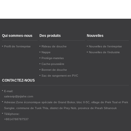
Qui sommes-nous
Des produits
Nouvelles
Profil de l’entreprise
Rideau de douche
Nouvelles de l’entreprise
Nappe
Nouvelles de l’industrie
Protège-matelas
Cache-poussière
Bonnet de douche
Sac de rangement en PVC
CONTACTEZ-NOUS
E-mail:
salesvip@jnjiahe.com
Adresse:
Zone économique spéciale de Grand Bokor, bloc II-5C, village de Prek Toal et Prek
Sangke, commune de Tuek Thla, district de Prey Nob, province de Preah Sihanouk
Téléphone:
+8614768787537