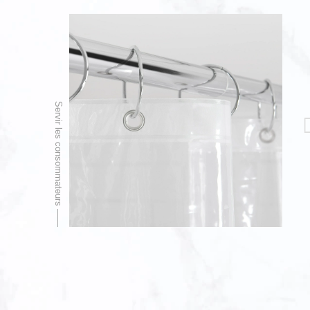
Servir les consommateurs ——
Rideau de douche Sunshine Bloom en PEVA
Rideau de douche Azure Dawn P