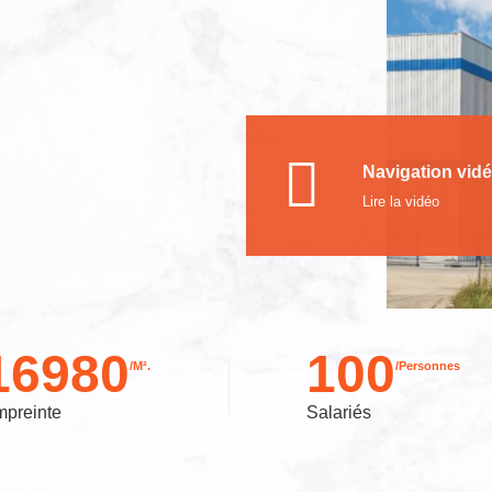
Navigation vid
Lire la vidéo
16980
100
/M².
/Personnes
preinte
Salariés