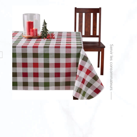
Servir les consommateurs ——
Nappe en vinyle à envers en flanelle facile à nettoyer
Nappe en vinyle à motif nèfle