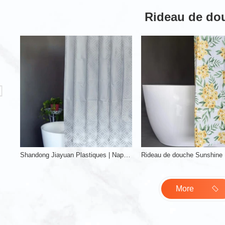
Rideau de do
Shandong Jiayuan Plastiques | Nappe de rideau de douche en PVC PEVA, vente en gros d'usine
EVA
More