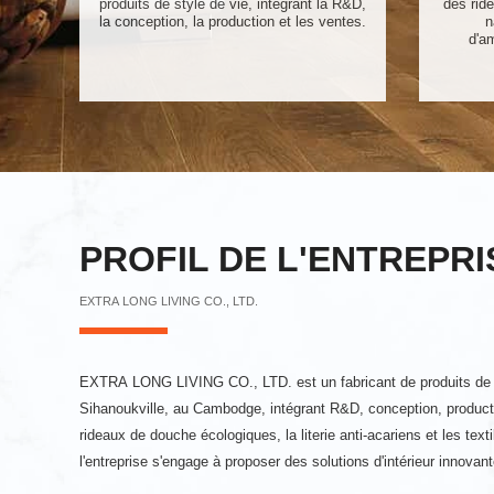
produits de style de vie, intégrant la R&D,
des rid
la conception, la production et les ventes.
n
d'a
PROFIL DE L'ENTREPRI
EXTRA LONG LIVING CO., LTD.
EXTRA LONG LIVING CO., LTD. est un fabricant de produits de d
Sihanoukville, au Cambodge, intégrant R&D, conception, producti
rideaux de douche écologiques, la literie anti-acariens et les tex
l'entreprise s'engage à proposer des solutions d'intérieur innovan
le monde entier.