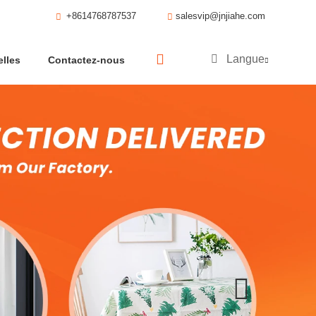
+8614768787537
salesvip@jnjiahe.com
Langue
lles
Contactez-nous