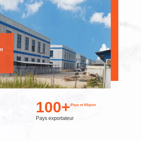
éo
100
+
/Pays et Région
Pays exportateur