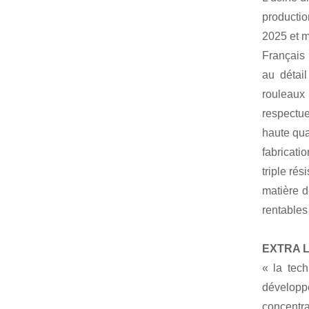
productio
2025 et mi
Français 
au détai
rouleaux 
respectue
haute qua
fabricati
triple rés
matière d
rentables
EXTRA L
« la tec
développe
concentra