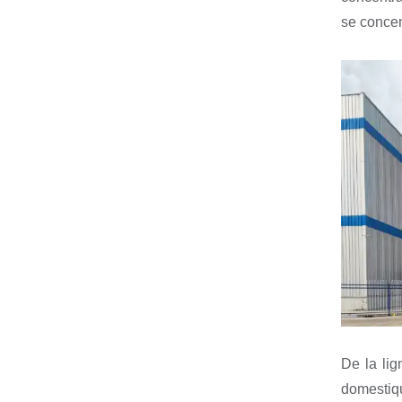
se concen
De la li
domestiqu