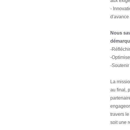
aux exige
- Innovat
d'avance
Nous sav
démarque
-Réfléchi
-Optimise
-Soutenir 
La missio
au final, 
partenair
engageons
travers l
soit une 