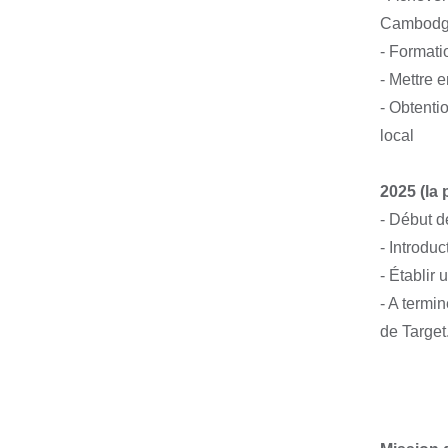
Cambodg
- Formati
- Mettre 
- Obtenti
local
2025 (la
- Début d
- Introdu
- Établir 
- A termi
de Target