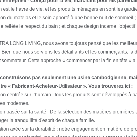
'entreprise - Conçu pour la vie, marchant pour les partenai
 est le havre de vie, et les produits ménagers en sont les gardi
tion du matelas et le soin apporté à une bonne nuit de sommeil
 reflète le respect du bain ; et chaque design incarne l'objectif 
RA LONG LIVING, nous avons toujours pensé que les meilleurs
 Bien que nous servions les détaillants et les commerçants, la d
nsommateur. Cette approche « commencer par la fin en tête » a
construisons pas seulement une usine cambodgienne, mai
tre « Fabricant-Acheteur-Utilisateur ». Vous trouverez ici :
on centrée sur l’humain : tous les produits sont développés à 
les modernes.
ion basée sur la santé : De la sélection des matières premières
ger la tranquillité d'esprit de chaque famille.
tion axée sur la durabilité : notre engagement en matière de p