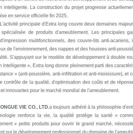
n intelligente. La construction du projet progresse actuellem
se en service officielle fin 2025.
L'activité principale d'Extra long couvre deux domaines majeurs
l spécialisée de produits d'ameublement. Les principales 
d'impression multifonctionnels, des couvre-lits anti-acariens
ux de l'environnement, des nappes et des housses anti-poussièr
lité. S'appuyant sur le modèle de développement à double ro
on intelligente », Extra long donne pleinement parti des caractér
istance » (anti-poussière, anti-infiltration et anti-moisissure), 
e contrôle de la qualité, d'optimisation des coûts et de réponse
 et innovantes pour le marché mondial de l'ameublement.
ONGUE VIE CO., LTD.
a toujours adhéré à la philosophie d'ent
hnologie renforce la vie, la qualité protège la santé » c
ment « petits produits pour ouvrir le grand marché, nécessi
nt sur le développement professionnel du domaine de l'ameublem