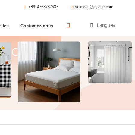
+8614768787537
salesvip@jnjiahe.com
Langue
lles
Contactez-nous