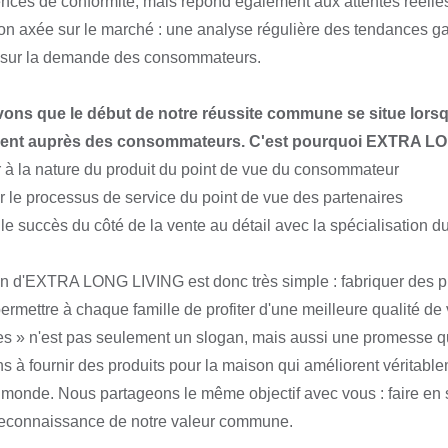
nces de conformité, mais répond également aux attentes réell
ion axée sur le marché : une analyse régulière des tendances ga
 sur la demande des consommateurs.
ons que le début de notre réussite commune se situe lorsq
nt auprès des consommateurs. C'est pourquoi EXTRA LON
r à la nature du produit du point de vue du consommateur
r le processus de service du point de vue des partenaires
le succès du côté de la vente au détail avec la spécialisation du
n d'EXTRA LONG LIVING est donc très simple : fabriquer des prod
permettre à chaque famille de profiter d'une meilleure qualité de 
es » n'est pas seulement un slogan, mais aussi une promesse q
 à fournir des produits pour la maison qui améliorent véritable
e monde. Nous partageons le même objectif avec vous : faire e
reconnaissance de notre valeur commune.