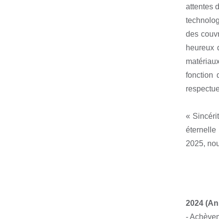
attentes 
technolog
des couvr
heureux d
matériaux
fonction 
respectue
« Sincéri
éternell
2025, nou
2024 (An
- Achèvem