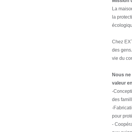
Mission d
La maison
la protec
écologique
Chez EXT
des gens.
vie du co
Nous ne 
valeur en
-Concepti
des famil
-Fabricat
pour proté
- Coopéra