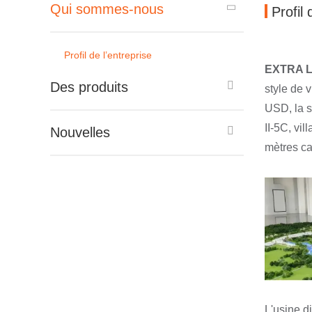
Qui sommes-nous
Profil 
Profil de l’entreprise
EXTRA L
Des produits
style de 
USD, la s
II-5C, vi
Nouvelles
mètres ca
L'usine d