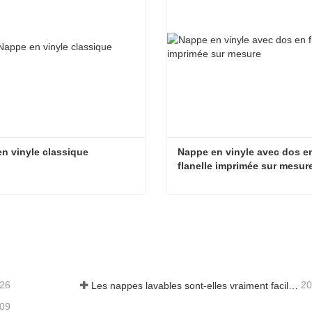
n vinyle classique
Nappe en vinyle avec dos en
flanelle imprimée sur mesur
n vinyle classique
acter maintenant
Contacter maintenant
-26
20
Les nappes lavables sont-elles vraiment faciles d'entretien ? À quoi s'attendre ?
-09