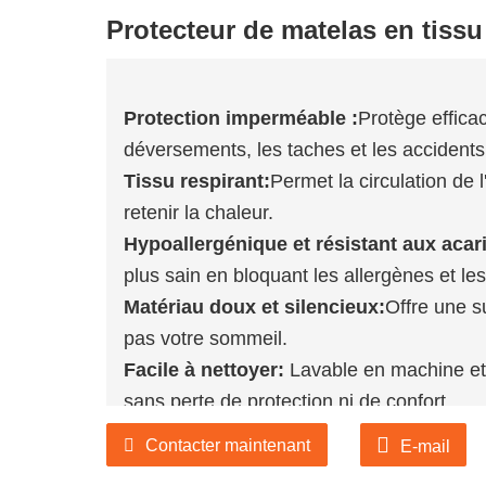
Protecteur de matelas en tiss
Protection imperméable :
Protège effica
déversements, les taches et les accidents,
Tissu respirant:
Permet la circulation de 
retenir la chaleur.
Hypoallergénique et résistant aux acar
plus sain en bloquant les allergènes et le
Matériau doux et silencieux:
Offre une s
pas votre sommeil.
Facile à nettoyer:
Lavable en machine et 
sans perte de protection ni de confort.
Si nos produits vous intéressent, veuill
Contacter maintenant
E-mail
plus de détails, ou nous contacter direc