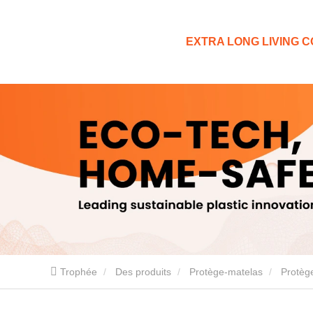
EXTRA LONG LIVING CO
Trophée
Des produits
Protège-matelas
Protèg