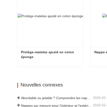
Protège-matelas ajusté en coton 
Nappe e
éponge
Protège-matelas ajusté en coton éponge
Nappe e
Contacter maintenant
Cont
Nouvelles connexes
2026-02
Abordable ou jetable ? Comprendre les nappes à prix réduit
2026-02
Nappes sur mesure pour l'intérieur et l'extérieur : points à prendre en compte