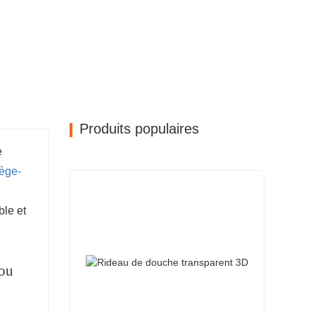
Produits populaires
e
tège-
ble et
 ou