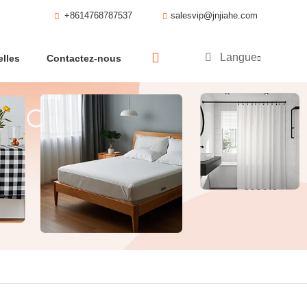
+8614768787537
salesvip@jnjiahe.com
Langue
lles
Contactez-nous