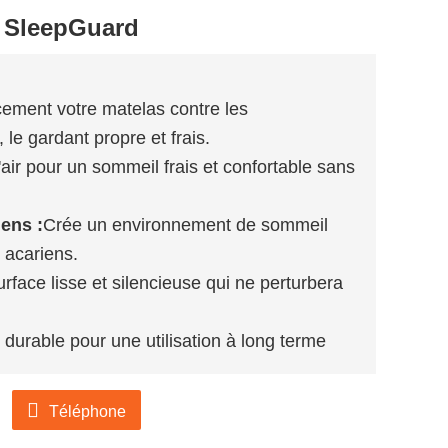
u SleepGuard
cement votre matelas contre les
 le gardant propre et frais.
l'air pour un sommeil frais et confortable sans
iens :
Crée un environnement de sommeil
s acariens.
urface lisse et silencieuse qui ne perturbera
durable pour une utilisation à long terme
ez consulter notre site web officiel pour
Téléphone
tement par e-mail :
salesvip@jnjiahe.com