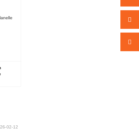
 
e
Nappe en vinyle avec dos en flanelle imprimée sur mesure
26-02-12