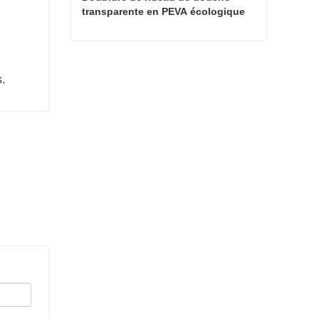
transparente en PEVA écologique 
légèrement transparente
Doublure de rideau de douche transparente en PEVA écologique légèrement transparente
.
Contacter maintenant