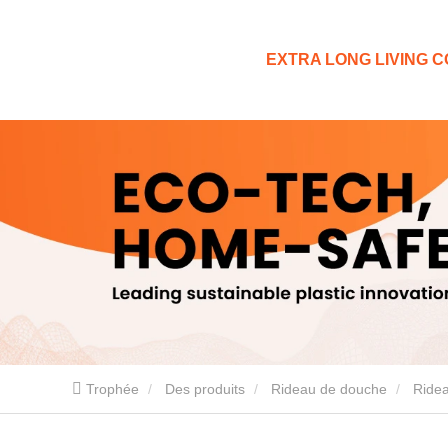
EXTRA LONG LIVING CO
Trophée
Des produits
Rideau de douche
Ride