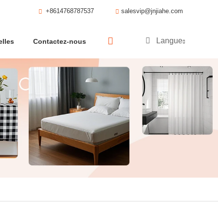
+8614768787537
salesvip@jnjiahe.com
Langue
lles
Contactez-nous