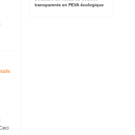
transparente en PEVA écologique 
légèrement transparente
t
Doublure de rideau de douche transparente en PEVA écologique légèrement transparente
Contacter maintenant
tails
t
 Ceci