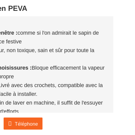
 en PEVA
nêtre :
comme si l'on admirait le sapin de
ce festive
, non toxique, sain et sûr pour toute la
moisissures :
Bloque efficacement la vapeur
propre
Livré avec des crochets, compatible avec la
cile à installer.
n de laver en machine, il suffit de l'essuyer
'efforts.
n fonction de vos spécifications et exigences.
Téléphone
cter.