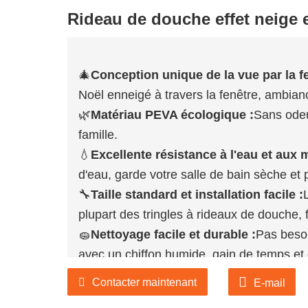
Rideau de douche effet neige
🎄
Conception unique de la vue par la fe
Noël enneigé à travers la fenêtre, ambian
🌿
Matériau PEVA écologique :
Sans odeur
famille.
💧
Excellente résistance à l'eau et aux 
d'eau, garde votre salle de bain sèche et 
🔧
Taille standard et installation facile :
plupart des tringles à rideaux de douche, fa
🧽
Nettoyage facile et durable :
Pas besoi
avec un chiffon humide, gain de temps et d
Nous pouvons personnaliser tous les produits e
Contacter maintenant
E-mail
Tout est négociable. N'hésitez pas à nous conta
Contactez-nous : salesvip@jnjiahe.com