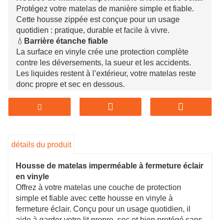
Protégez votre matelas de manière simple et fiable.
Cette housse zippée est conçue pour un usage
quotidien : pratique, durable et facile à vivre.
💧
Barrière étanche fiable
La surface en vinyle crée une protection complète
contre les déversements, la sueur et les accidents.
Les liquides restent à l’extérieur, votre matelas reste
donc propre et sec en dessous.
🛡️
Protection complète avec fermeture à glissière
Contrairement aux housses ajustées, celle-ci
enveloppe entièrement le matelas. Une fois fermé, il
forme une barrière étanche qui aide à éloigner les
punaises de lit, les acariens et les allergènes
détails du produit
courants.
🧼
Nettoyage nécessitant peu d’entretien
Housse de matelas imperméable à fermeture éclair
Pas besoin de le jeter au lavage à chaque fois. La
en vinyle
surface lisse peut être nettoyée en quelques
Offrez à votre matelas une couche de protection
secondes, parfaite pour un rafraîchissement rapide et
simple et fiable avec cette housse en vinyle à
une utilisation quotidienne.
fermeture éclair. Conçu pour un usage quotidien, il
🏡
Conçu pour durer et s'adapte parfaitement
aide à garder votre lit propre, sec et bien protégé sans