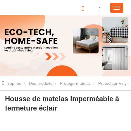
Trophée
Des produits
Protège-matelas
Protecteur Vinyl
Housse de matelas imperméable à
Matterss
Housse de matelas imperméable à fermeture éclair
fermeture éclair