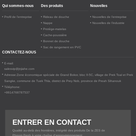
Qui sommes-nous
Des produits
Nouvelles
Profil de l’entreprise
Rideau de douche
Nouvelles de l’entreprise
Nappe
Nouvelles de l’industrie
Protège-matelas
Cache-poussière
Bonnet de douche
Sac de rangement en PVC
CONTACTEZ-NOUS
E-mail:
salesvip@jnjiahe.com
Adresse:
Zone économique spéciale de Grand Bokor, bloc II-5C, village de Prek Toal et Prek
Sangke, commune de Tuek Thla, district de Prey Nob, province de Preah Sihanouk
Téléphone:
+8614768787537
ENTRER EN CONTACT
Qualité au-delà des frontières, intégrité des produits De la ZES de
Phnom Penh à votre chaîne d'approvisionnement