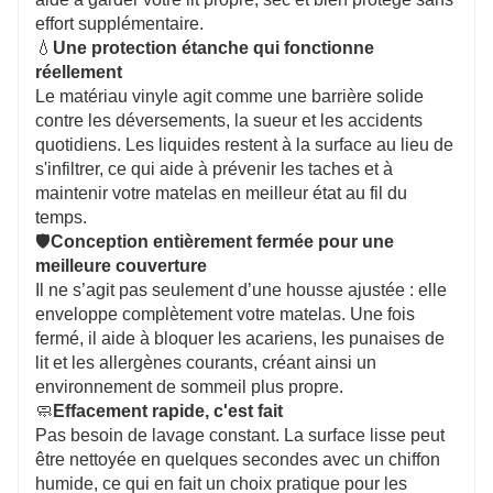
Fabriqué à partir de vinyle épais et durable qui résiste
effort supplémentaire.
dans le temps. Conçu pour s'adapter parfaitement aux
💧
Une protection étanche qui fonctionne
tailles de matelas standard, ce qui en fait un excellent
réellement
choix pour les maisons, les locations, les hôtels et les
Le matériau vinyle agit comme une barrière solide
dortoirs.
contre les déversements, la sueur et les accidents
quotidiens. Les liquides restent à la surface au lieu de
s'infiltrer, ce qui aide à prévenir les taches et à
maintenir votre matelas en meilleur état au fil du
temps.
🛡️
Conception entièrement fermée pour une
meilleure couverture
Il ne s’agit pas seulement d’une housse ajustée : elle
enveloppe complètement votre matelas. Une fois
fermé, il aide à bloquer les acariens, les punaises de
lit et les allergènes courants, créant ainsi un
environnement de sommeil plus propre.
🧼
Effacement rapide, c'est fait
Pas besoin de lavage constant. La surface lisse peut
être nettoyée en quelques secondes avec un chiffon
humide, ce qui en fait un choix pratique pour les