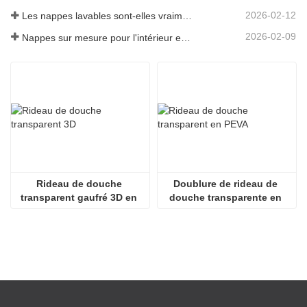
2026-02-12
Les nappes lavables sont-elles vraiment faciles d'entretien ? À quoi s'attendre ?
2026-02-09
Nappes sur mesure pour l'intérieur et l'extérieur : points à prendre en compte
Rideau de douche 
Doublure de rideau de 
transparent gaufré 3D en 
douche transparente en 
PEVA
PEVA écologique 
légèrement transparente