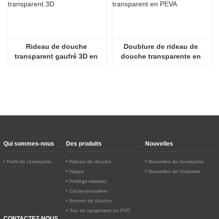
Rideau de douche 
Doublure de rideau de 
transparent gaufré 3D en 
douche transparente en 
PEVA
PEVA écologique 
légèrement transparente
Qui sommes-nous
Des produits
Nouvelles
Profil de l’entreprise
Rideau de douche
Nouvelles de l’entreprise
Nappe
Nouvelles de l’industrie
Protège-matelas
Cache-poussière
Bonnet de douche
Sac de rangement en PVC
CONTACTEZ-NOUS