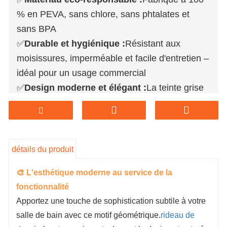
% en PEVA, sans chlore, sans phtalates et
sans BPA
✅
Durable et hygiénique :
Résistant aux
moisissures, imperméable et facile d'entretien –
idéal pour un usage commercial
✅
Design moderne et élégant :
La teinte grise
minimaliste s'harmonise avec une grande
variété d'intérieurs de salles de bains.
✅
Fabrication sur mesure disponible :
Options
d'impression, d'emballage, de taille, d'épaisseur
détails du produit
et d'œillets adaptées à vos besoins
🎨 L'esthétique moderne au service de la
✅
Prix ​​direct usine :
Tarifs B2B compétitifs,
fonctionnalité
quantité minimale de commande flexible et
Apportez une touche de sophistication subtile à votre
délai de réponse rapide
salle de bain avec ce motif géométrique.
rideau de
Nous pouvons personnaliser tous les produits en