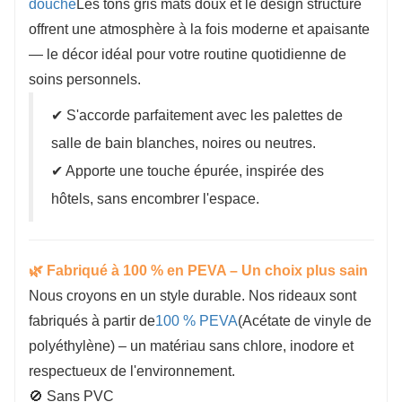
douche
Les tons gris mats doux et le design structuré
fonction de vos spécifications et exigences.
Tout est négociable. N'hésitez pas à nous contacter.
offrent une atmosphère à la fois moderne et apaisante
Contactez-nous : salesvip@jnjiahe.com
— le décor idéal pour votre routine quotidienne de
soins personnels.
✔ S'accorde parfaitement avec les palettes de
salle de bain blanches, noires ou neutres.
✔ Apporte une touche épurée, inspirée des
hôtels, sans encombrer l'espace.
🌿 Fabriqué à 100 % en PEVA – Un choix plus sain
Nous croyons en un style durable. Nos rideaux sont
fabriqués à partir de
100 % PEVA
(Acétate de vinyle de
polyéthylène) – un matériau sans chlore, inodore et
respectueux de l'environnement.
🚫 Sans PVC