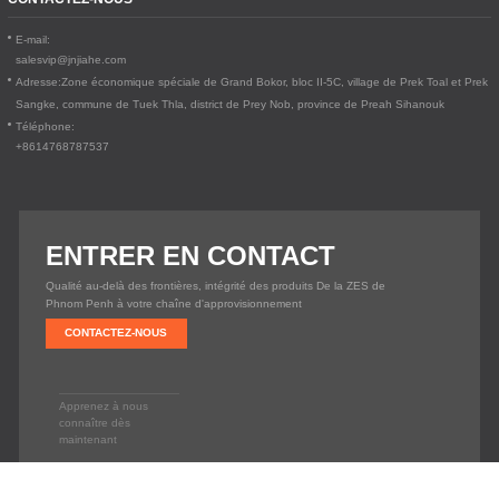
E-mail:
salesvip@jnjiahe.com
Adresse:
Zone économique spéciale de Grand Bokor, bloc II-5C, village de Prek Toal et Prek
Sangke, commune de Tuek Thla, district de Prey Nob, province de Preah Sihanouk
Téléphone:
+8614768787537
ENTRER EN CONTACT
Qualité au-delà des frontières, intégrité des produits De la ZES de
Phnom Penh à votre chaîne d'approvisionnement
CONTACTEZ-NOUS
Apprenez à nous
connaître dès
maintenant
Copyright © 2020
EXTRA LONG LIVING CO., LTD.