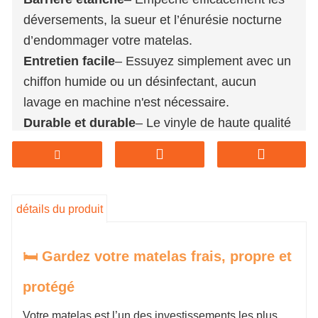
déversements, la sueur et l’énurésie nocturne
d’endommager votre matelas.
Entretien facile
– Essuyez simplement avec un
chiffon humide ou un désinfectant, aucun
lavage en machine n'est nécessaire.
Durable et durable
– Le vinyle de haute qualité
résiste aux déchirures, aux fissures et à une
utilisation quotidienne.
Protection contre les allergènes
– Empêche
les acariens, les allergènes et les punaises de
détails du produit
lit de pénétrer dans le matelas.
Plusieurs tailles disponibles
– S’adapte en
🛏️ Gardez votre matelas frais, propre et
toute sécurité aux matelas standards twin, full,
protégé
queen et king.
Votre matelas est l’un des investissements les plus