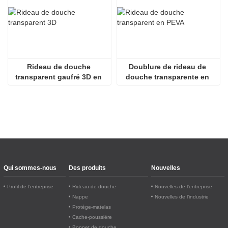
Rideau de douche 
Doublure de rideau de 
transparent gaufré 3D en 
douche transparente en 
PEVA
PEVA écologique 
légèrement transparente
Qui sommes-nous
Des produits
Nouvelles
Profil de l’entreprise
Rideau de douche
Nouvelles de l’entreprise
Nappe
Nouvelles de l’industrie
Protège-matelas
Cache-poussière
Bonnet de douche