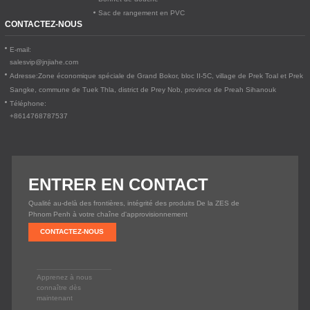
Sac de rangement en PVC
CONTACTEZ-NOUS
E-mail:
salesvip@jnjiahe.com
Adresse:
Zone économique spéciale de Grand Bokor, bloc II-5C, village de Prek Toal et Prek
Sangke, commune de Tuek Thla, district de Prey Nob, province de Preah Sihanouk
Téléphone:
+8614768787537
ENTRER EN CONTACT
Qualité au-delà des frontières, intégrité des produits De la ZES de
Phnom Penh à votre chaîne d'approvisionnement
CONTACTEZ-NOUS
Apprenez à nous
connaître dès
maintenant