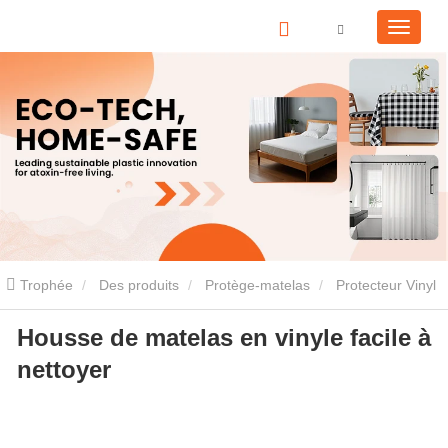
Trophée
Des produits
Protège-matelas
Protecteur Vinyl
Housse de matelas en vinyle facile à
Matterss
Housse de matelas en vinyle facile à nettoyer
nettoyer