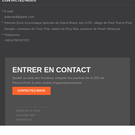
CONTACTEZ-NOUS
E-mail:
salesvip@jnjiahe.com
Adresse:
Zone économique spéciale de Grand Bokor, bloc II-5C, village de Prek Toal et Prek
Sangke, commune de Tuek Thla, district de Prey Nob, province de Preah Sihanouk
Téléphone:
+8614768787537
ENTRER EN CONTACT
Qualité au-delà des frontières, intégrité des produits De la ZES de
Phnom Penh à votre chaîne d'approvisionnement
CONTACTEZ-NOUS
Apprenez à nous
connaître dès
maintenant
Copyright © 2020
EXTRA LONG LIVING CO., LTD.