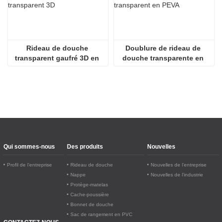
Rideau de douche 
Doublure de rideau de 
transparent gaufré 3D en 
douche transparente en 
PEVA
PEVA écologique 
légèrement transparente
Qui sommes-nous
Des produits
Nouvelles
Profil de l’entreprise
Rideau de douche
Nouvelles de l’entreprise
Nappe
Nouvelles de l’industrie
Protège-matelas
Cache-poussière
Bonnet de douche
Sac de rangement en PVC