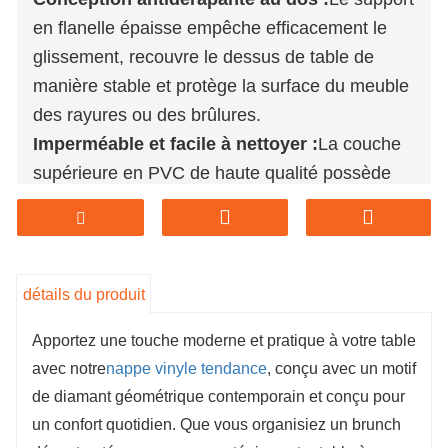
en flanelle épaisse empêche efficacement le
glissement, recouvre le dessus de table de
manière stable et protège la surface du meuble
des rayures ou des brûlures.
Imperméable et facile à nettoyer :
La couche
supérieure en PVC de haute qualité possède
d'excellentes propriétés anti-salissures et anti-
huile, et peut être nettoyée d'un simple coup
d'éponge sans lavage fréquent.
Application multi-scénarios :
Convient aux
détails du produit
tables familiales, aux cafés, aux activités de
Apportez une touche moderne et pratique à votre table
plein air et aux lieux commerciaux.
avec notre
nappe vinyle tendance
, conçu avec un motif
Personnalisation du support :
Nous
de diamant géométrique contemporain et conçu pour
proposons des services de personnalisation
un confort quotidien. Que vous organisiez un brunch
des tailles et d'achat en gros selon la demande,