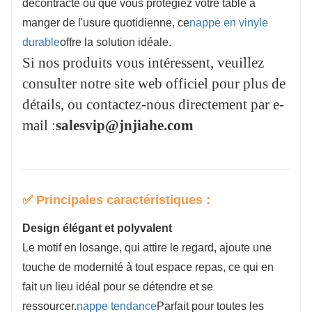
décontracté ou que vous protégiez votre table à
adaptés à la vente au détail et à la coopération
manger de l'usure quotidienne, ce
nappe en vinyle
B-side.
durable
offre la solution idéale.
Si nos produits vous intéressent, veuillez
Si nos produits vous intéressent, veuillez
consulter notre site web officiel pour plus de
consulter notre site web officiel pour plus de
détails, ou contactez-nous directement par e-
détails, ou contactez-nous directement par e-
mail :
salesvip@jnjiahe.com
mail :
salesvip@jnjiahe.com
✅ Principales caractéristiques :
Design élégant et polyvalent
Le motif en losange, qui attire le regard, ajoute une
touche de modernité à tout espace repas, ce qui en
fait un lieu idéal pour se détendre et se
ressourcer.
nappe tendance
Parfait pour toutes les