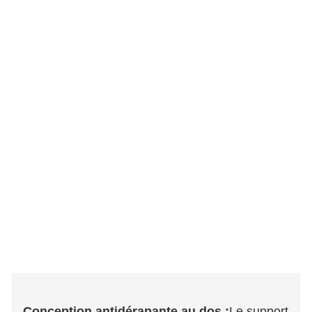
Conception antidérapante au dos :
Le support