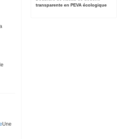
transparente en PEVA écologique 
légèrement transparente
Doublure de rideau de douche transparente en PEVA écologique légèrement transparente
a
Contacter maintenant
de
e
Une