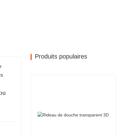
Produits populaires
e
es
 ou