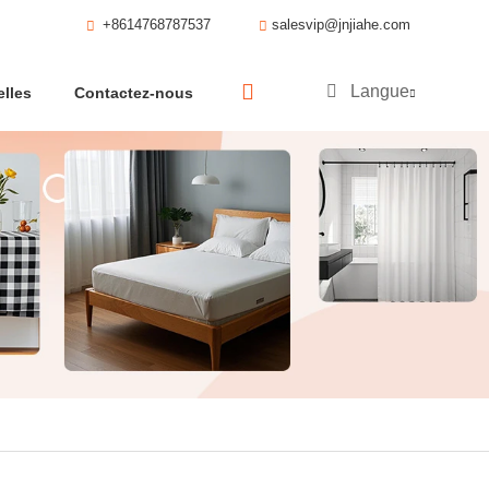
+8614768787537
salesvip@jnjiahe.com
Langue
lles
Contactez-nous