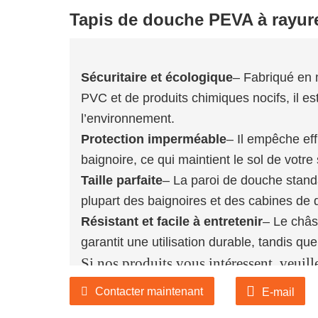
Tapis de douche PEVA à rayure
Sécuritaire et écologique
– Fabriqué en 
PVC et de produits chimiques nocifs, il es
l’environnement.
Protection imperméable
– Il empêche eff
baignoire, ce qui maintient le sol de votre
Taille parfaite
– La paroi de douche stand
plupart des baignoires et des cabines de
Résistant et facile à entretenir
– Le châs
garantit une utilisation durable, tandis que
Si nos produits vous intéressent, veuill
plus de détails, ou contactez-nous direc
Contacter maintenant
E-mail