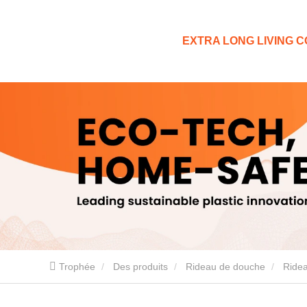
EXTRA LONG LIVING CO
Trophée
Des produits
Rideau de douche
Ride