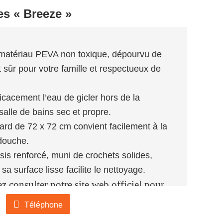
s « Breeze »
matériau PEVA non toxique, dépourvu de
t sûr pour votre famille et respectueux de
icacement l’eau de gicler hors de la
 salle de bains sec et propre.
ard de 72 x 72 cm convient facilement à la
 douche.
sis renforcé, muni de crochets solides,
 sa surface lisse facilite le nettoyage.
ez consulter notre site web officiel pour
tement par e-mail :
salesvip@jnjiahe.com
Téléphone