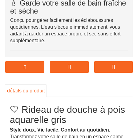
💧 Garde votre salle de bain fraîche
et sèche
Conçu pour gérer facilement les éclaboussures
quotidiennes. L'eau s'écoule immédiatement, vous
aidant à garder un espace propre et sec sans effort
supplémentaire.
🧲 Fini le drame du rideau
Fatigué des rideaux qui vous collent ? Le fond lesté
maintient tout en place, pour que votre douche reste
confortable et sans tracas.
détails du produit
🔩 Fort là où ça compte
🤍 Rideau de douche à pois
Le dessus est conçu pour supporter les tractions et
aquarelle gris
les glissements quotidiens. Pas de déchirure facile,
pas de remplacement ennuyeux : juste une utilisation
Style doux. Vie facile. Confort au quotidien.
fluide jour après jour.
Transformez votre salle de bain en un espace calme,