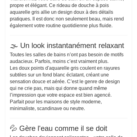
propre et élégant. Ce rideau de douche à pois
aquarelle gris allie un design doux à des détails
🎨 Style calme, propre et sans effort
pratiques. Il est donc non seulement beau, mais rend
Des tons gris doux avec des points aquarelles créent
également votre routine quotidienne plus fluide.
une ambiance décontractée et moderne. Il s'intègre
facilement dans presque toutes les salles de bains :
🌫️ Un look instantanément relaxant
simple, mais jamais ennuyeux.
Toutes les salles de bains n’ont pas besoin de motifs
audacieux. Parfois, moins c’est vraiment plus.
🏭 Options personnalisées flexibles
Les doux points d'aquarelle gris coulent en rayures
Besoin de votre propre design ou image de marque ?
subtiles sur un fond blanc éclatant, créant une
Nous facilitons les choses. Des petits ajustements à
sensation douce et aérée. C’est le genre de design
la personnalisation complète, nous gardons les
qui ne crie pas, mais qui donne quand même
choses simples et rentables.
l’impression que votre espace est bien agencé.
Parfait pour les maisons de style moderne,
minimaliste, scandinave ou neutre.
💰 Qualité pratique que vous
apprécierez
💦 Gère l'eau comme il se doit
Pas tape-à-l'œil, juste fiable. Un rideau solide au