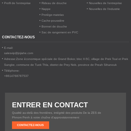
Profil de l’entreprise
Rideau de douche
Nouvelles de l’entreprise
Nappe
Nouvelles de l’industrie
Protège-matelas
Cache-poussière
Bonnet de douche
Sac de rangement en PVC
CONTACTEZ-NOUS
E-mail:
salesvip@jnjiahe.com
Adresse:
Zone économique spéciale de Grand Bokor, bloc II-5C, village de Prek Toal et Prek
Sangke, commune de Tuek Thla, district de Prey Nob, province de Preah Sihanouk
Téléphone:
+8614768787537
ENTRER EN CONTACT
Qualité au-delà des frontières, intégrité des produits De la ZES de
Phnom Penh à votre chaîne d'approvisionnement
CONTACTEZ-NOUS