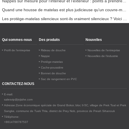
Nappes sur mesure pour l'intérieur et l'extérieur : points à prendre en compte
Quand une housse de matelas est plus judicieuse qu'un couvre-matelas
Les protège-matelas silencieux sont-ils vraiment silencieux ? Voici la vérité
Qui sommes-nous
Des produits
Nouvelles
Profil de l’entreprise
Rideau de douche
Nouvelles de l’entreprise
Nappe
Nouvelles de l’industrie
Protège-matelas
Cache-poussière
Bonnet de douche
Sac de rangement en PVC
CONTACTEZ-NOUS
E-mail:
salesvip@jnjiahe.com
Adresse:
Zone économique spéciale de Grand Bokor, bloc II-5C, village de Prek Toal et Prek
Sangke, commune de Tuek Thla, district de Prey Nob, province de Preah Sihanouk
Téléphone:
+8614768787537