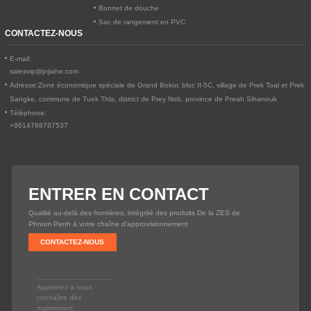
Bonnet de douche
Sac de rangement en PVC
CONTACTEZ-NOUS
E-mail:
salesvip@jnjiahe.com
Adresse:
Zone économique spéciale de Grand Bokor, bloc II-5C, village de Prek Toal et Prek
Sangke, commune de Tuek Thla, district de Prey Nob, province de Preah Sihanouk
Téléphone:
+8614768787537
ENTRER EN CONTACT
Qualité au-delà des frontières, intégrité des produits De la ZES de
Phnom Penh à votre chaîne d'approvisionnement
CONTACTEZ-NOUS
Apprenez à nous
connaître dès
maintenant