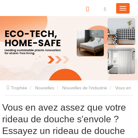
Trophée
Nouvelles
Nouvelles de l’industrie
Vous en
avez assez que votre rideau de douche s'envole ? Essayez un
Vous en avez assez que votre
rideau de douche s'envole ?
rideau de douche lesté.
Essayez un rideau de douche