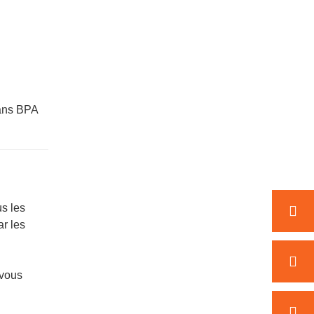
sans BPA
s les
ar les
 vous