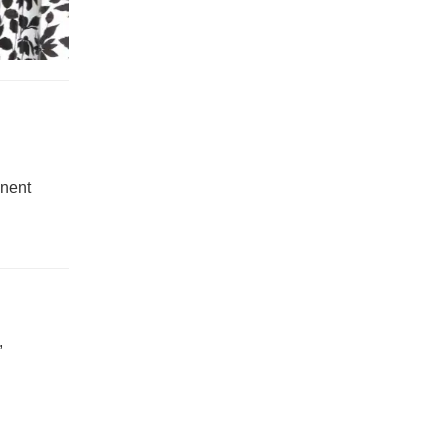
nnent
,