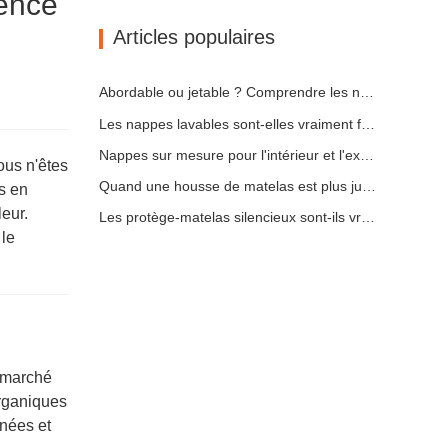
ience
Articles populaires
Abordable ou jetable ? Comprendre les nappes à prix réduit
Les nappes lavables sont-elles vraiment faciles d'entretien ? À quoi s'attendre ?
Nappes sur mesure pour l'intérieur et l'extérieur : points à prendre en compte
ous n'êtes
Quand une housse de matelas est plus judicieuse qu'un couvre-matelas
s en
leur.
Les protège-matelas silencieux sont-ils vraiment silencieux ? Voici la vérité
 le
n marché
organiques
anées et