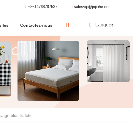
+8614768787537
salesvip@jnjiahe.com
Langue
lles
Contactez-nous
yage plus fraîche