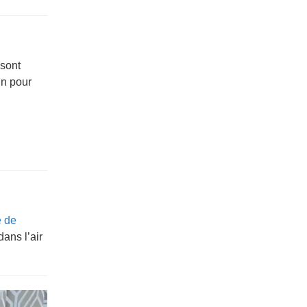
 sont
in pour
e de
ans l’air