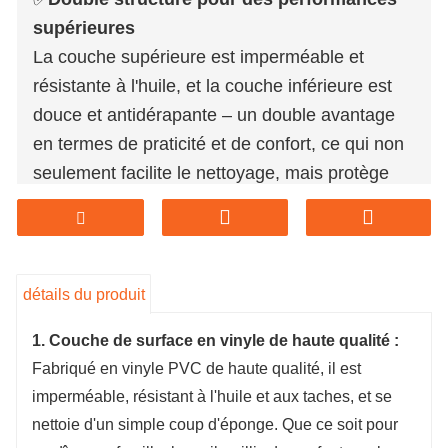
supérieures
La couche supérieure est imperméable et
résistante à l'huile, et la couche inférieure est
douce et antidérapante – un double avantage
en termes de praticité et de confort, ce qui non
seulement facilite le nettoyage, mais protège
aussi efficacement le bureau.
✅
Prêt à l'emploi, aucun entretien
nécessaire.
Pas besoin de rembourrage supplémentaire ni
détails du produit
d'installation, il suffit de déplier et d'utiliser.
1. Couche de surface en vinyle de haute qualité :
Surface facile à nettoyer, un simple coup
Fabriqué en vinyle PVC de haute qualité, il est
d'éponge suffit, l'entretien quotidien est simple
imperméable, résistant à l'huile et aux taches, et se
et rapide, pour un gain de temps et d'efforts.
nettoie d'un simple coup d'éponge. Que ce soit pour
✅
Matériau écologique et sûr, doux pour la