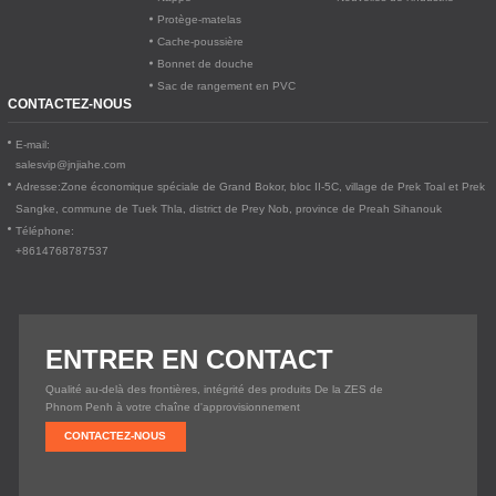
Protège-matelas
Cache-poussière
Bonnet de douche
Sac de rangement en PVC
CONTACTEZ-NOUS
E-mail:
salesvip@jnjiahe.com
Adresse:
Zone économique spéciale de Grand Bokor, bloc II-5C, village de Prek Toal et Prek
Sangke, commune de Tuek Thla, district de Prey Nob, province de Preah Sihanouk
Téléphone:
+8614768787537
ENTRER EN CONTACT
Qualité au-delà des frontières, intégrité des produits De la ZES de
Phnom Penh à votre chaîne d'approvisionnement
CONTACTEZ-NOUS