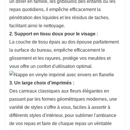
un dîner en famille, les gribouillis des enfants ou les
peau et inodore.
repas quotidiens, il empêche efficacement la
Choisissez un matériau PVC écologique, non
pénétration des liquides et les résidus de taches,
toxique et inodore, conforme aux normes de
facilitant ainsi le nettoyage.
sécurité pour un usage domestique, adapté aux
2. Support en tissu doux pour le visage :
familles avec enfants ou animaux domestiques.
La couche de tissu épais au dos épouse parfaitement
Nous pouvons personnaliser tous les produits en
la surface du bureau, empêche efficacement le
fonction de vos spécifications et exigences.
glissement et les rayures, protège vos meubles et
Tout est négociable. N'hésitez pas à nous contacter.
Contactez-nous : salesvip@jnjiahe.com
vous offre un confort d'utilisation optimal.
3. Un large choix d'imprimés :
Des carreaux classiques aux fleurs élégantes en
passant par les formes géométriques modernes, une
variété de styles s'offre à vous, faciles à assortir à
différents styles d'intérieur, pour sublimer l'ambiance
de vos repas et faire de chaque repas un véritable