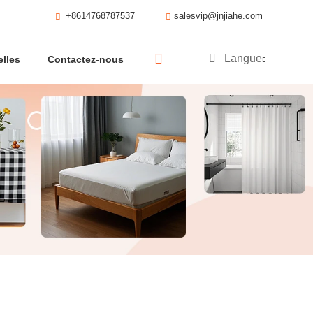
+8614768787537
salesvip@jnjiahe.com
Langue
lles
Contactez-nous