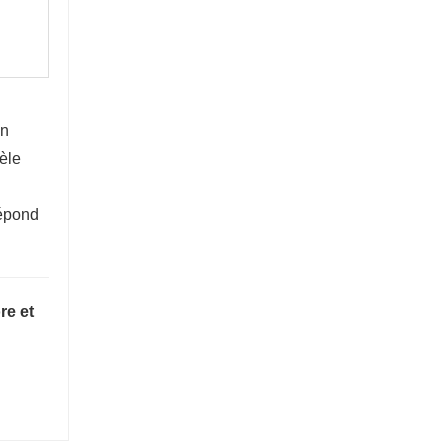
en
èle
répond
re et