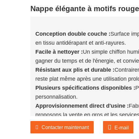
Nappe élégante à motifs roug
Conception double couche :
Surface imp
en tissu antidérapant et anti-rayures.
Facile à nettoyer :
Un simple chiffon humi
gagner du temps et de l'énergie, et convi
Résistant aux plis et durable :
Contrairem
reste plat même après une utilisation pro
Plusieurs spécifications disponibles :
P
personnalisation.
Approvisionnement direct d'usine :
Fab
proposons la vente en gros et les servi
Si nos produits vous intéressent, veuill
Contacter maintenant
E-mail
plus de détails, ou contactez-nous direc