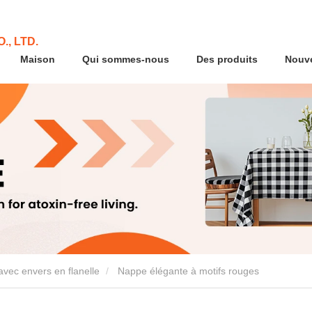
., LTD.
Maison
Qui sommes-nous
Des produits
Nouve
avec envers en flanelle
Nappe élégante à motifs rouges