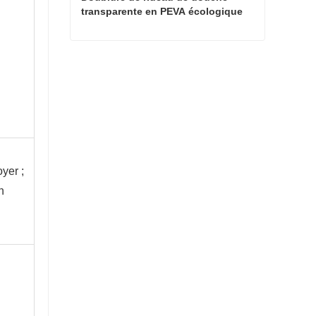
transparente en PEVA écologique 
légèrement transparente
Doublure de rideau de douche transparente en PEVA écologique légèrement transparente
Contacter maintenant
yer ;
n