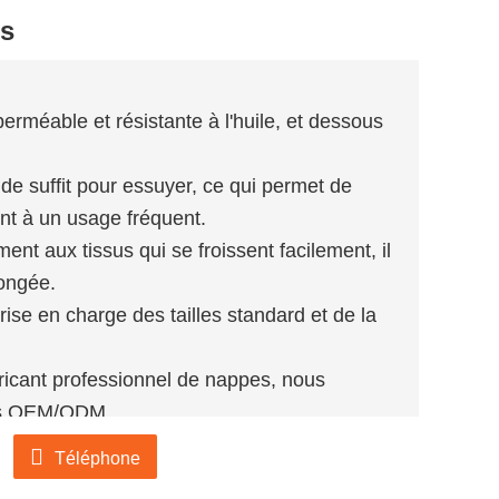
es
erméable et résistante à l'huile, et dessous
de suffit pour essuyer, ce qui permet de
ent à un usage fréquent.
ent aux tissus qui se froissent facilement, il
longée.
rise en charge des tailles standard et de la
ricant professionnel de nappes, nous
ces OEM/ODM.
ez consulter notre site web officiel pour
Téléphone
tement par e-mail :
salesvip@jnjiahe.com