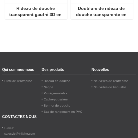
Rideau de douche 
Doublure de rideau de 
transparent gaufré 3D en 
douche transparente en 
PEVA
PEVA écologique 
légèrement transparente
Qui sommes-nous
Des produits
Nouvelles
Profil de l’entreprise
Rideau de douche
Nouvelles de l’entreprise
Nappe
Nouvelles de l’industrie
Protège-matelas
Cache-poussière
Bonnet de douche
Sac de rangement en PVC
CONTACTEZ-NOUS
E-mail:
salesvip@jnjiahe.com