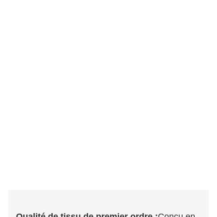
Qualité de tissu de premier ordre :
Conçu en