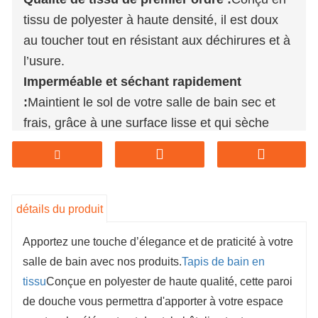
tissu de polyester à haute densité, il est doux
au toucher tout en résistant aux déchirures et à
l’usure.
Imperméable et séchant rapidement
:
Maintient le sol de votre salle de bain sec et
frais, grâce à une surface lisse et qui sèche
rapidement.
Conception sans crochet :
Les boucles en
tissu intégrées rendent l’installation rapide,
silencieuse et sans aucun problème.
détails du produit
Apparence de qualité hôtelière :
Offre un
Apportez une touche d’élegance et de praticité à votre
tombé net et élégant qui apporte une touche de
salle de bain avec nos produits.
Tapis de bain en
raffinement à la décoration de toute salle de
tissu
Conçue en polyester de haute qualité, cette paroi
bain.
de douche vous permettra d'apporter à votre espace
Résistant et durable :
La couture renforcée et