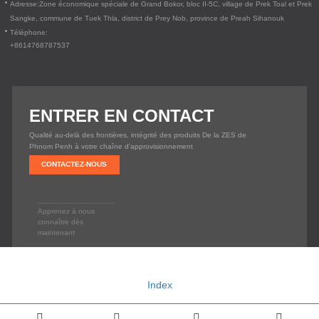
Adresse:
Zone économique spéciale de Grand Bokor, bloc II-5C, village de Prek Toal et Prek
Sangke, commune de Tuek Thla, district de Prey Nob, province de Preah Sihanouk
Téléphone:
+8614768787537
ENTRER EN CONTACT
Qualité au-delà des frontières, intégrité des produits De la ZES de
Phnom Penh à votre chaîne d'approvisionnement
CONTACTEZ-NOUS
Apprenez à nous
connaître dès
maintenant
Copyright © 2020
EXTRA LONG LIVING CO., LTD.
Assistance technique : Huazhicloud
Index