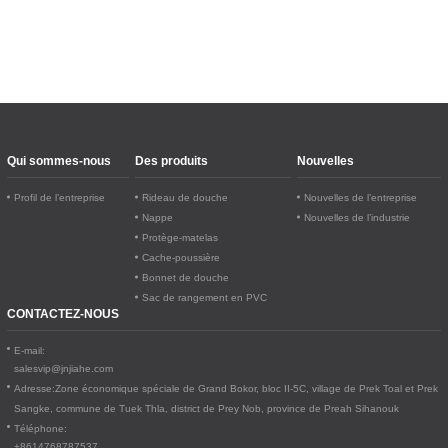
PEVA
PEVA écologique 
légèrement transparente
Qui sommes-nous
Des produits
Nouvelles
Profil de l’entreprise
Rideau de douche
Nouvelles de l’entreprise
Nappe
Nouvelles de l’industrie
Protège-matelas
Cache-poussière
Bonnet de douche
Sac de rangement en PVC
CONTACTEZ-NOUS
E-mail:
salesvip@jnjiahe.com
Adresse:
Zone économique spéciale de Grand Bokor, bloc II-5C, village de Prek Toal et Prek
Sangke, commune de Tuek Thla, district de Prey Nob, province de Preah Sihanouk
Téléphone:
+8614768787537