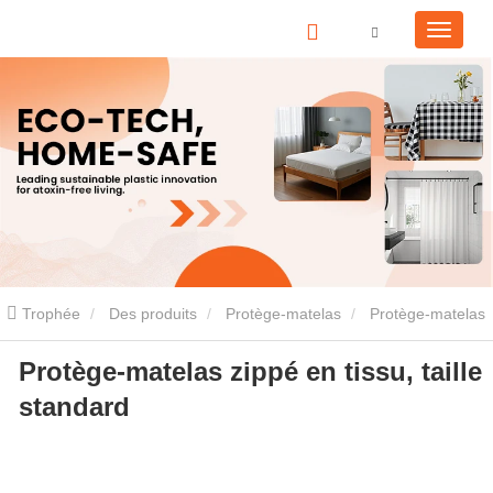
Trophée
Des produits
Protège-matelas
Protège-matelas
Protège-matelas zippé en tissu, taille
en tissu
Protège-matelas zippé en tissu, taille standard
standard