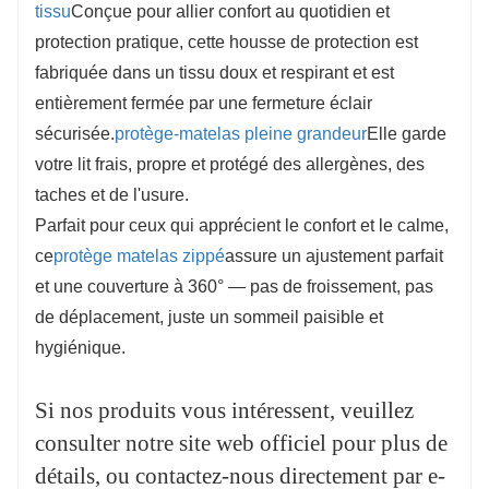
tissu
Conçue pour allier confort au quotidien et
Si nos produits vous intéressent, veuillez
protection pratique, cette housse de protection est
consulter notre site web officiel pour plus de
fabriquée dans un tissu doux et respirant et est
détails, ou contactez-nous directement par e-
entièrement fermée par une fermeture éclair
mail :
salesvip@jnjiahe.com
sécurisée.
protège-matelas pleine grandeur
Elle garde
votre lit frais, propre et protégé des allergènes, des
taches et de l'usure.
Parfait pour ceux qui apprécient le confort et le calme,
ce
protège matelas zippé
assure un ajustement parfait
et une couverture à 360° — pas de froissement, pas
de déplacement, juste un sommeil paisible et
hygiénique.
Si nos produits vous intéressent, veuillez
consulter notre site web officiel pour plus de
détails, ou contactez-nous directement par e-