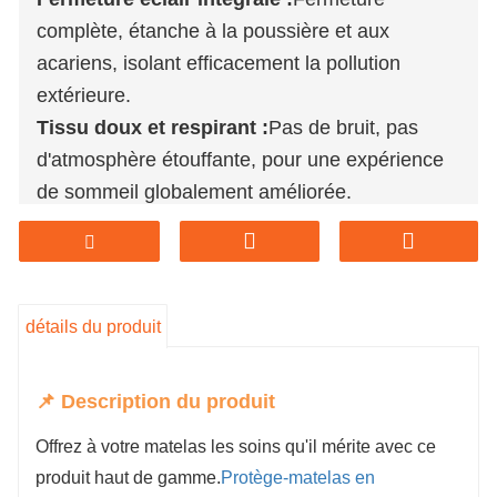
complète, étanche à la poussière et aux
acariens, isolant efficacement la pollution
extérieure.
Tissu doux et respirant :
Pas de bruit, pas
d'atmosphère étouffante, pour une expérience
de sommeil globalement améliorée.
Taille standard complète :
Découpe précise,
maintien stable sans glissement.
Lavable en machine et facile d'entretien
:
Entretien quotidien facile, convient à un usage
détails du produit
familial à long terme.
Convient aux personnes sensibles :
Les
📌 Description du produit
tissus naturels prennent soin de la peau et
Offrez à votre matelas les soins qu'il mérite avec ce
réduisent le contact avec les allergènes.
produit haut de gamme.
Protège-matelas en