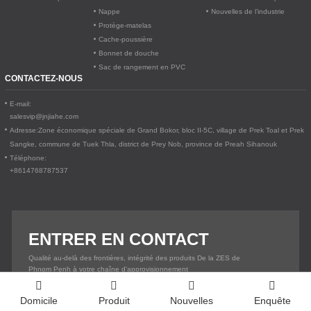
Nappe
Nouvelles de l’industrie
Protège-matelas
Cache-poussière
Bonnet de douche
Sac de rangement en PVC
CONTACTEZ-NOUS
E-mail:
salesvip@jnjiahe.com
Adresse:
Zone économique spéciale de Grand Bokor, bloc II-5C, village de Prek Toal et Prek
Sangke, commune de Tuek Thla, district de Prey Nob, province de Preah Sihanouk
Téléphone:
+8614768787537
ENTRER EN CONTACT
Qualité au-delà des frontières, intégrité des produits De la ZES de
Phnom Penh à votre chaîne d'approvisionnement
CONTACTEZ-NOUS
Domicile
Produit
Nouvelles
Enquête