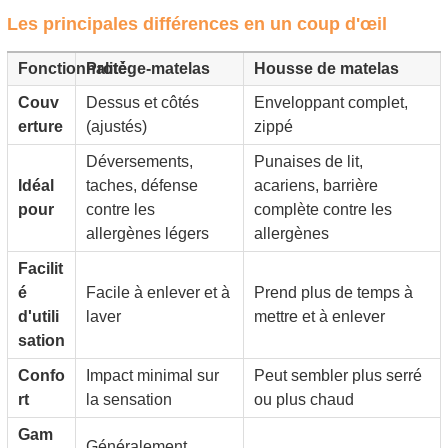
Les principales différences en un coup d'œil
Fonctionnalité
Protège-matelas
Housse de matelas
Couv
Dessus et côtés
Enveloppant complet,
erture
(ajustés)
zippé
Déversements,
Punaises de lit,
Idéal
taches, défense
acariens, barrière
pour
contre les
complète contre les
allergènes légers
allergènes
Facilit
é
Facile à enlever et à
Prend plus de temps à
d'utili
laver
mettre et à enlever
sation
Confo
Impact minimal sur
Peut sembler plus serré
rt
la sensation
ou plus chaud
Gam
Généralement