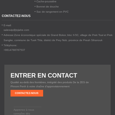
Cache-poussière
Bonnet de douche
Sac de rangement en PVC
CONTACTEZ-NOUS
E-mail:
salesvip@jnjiahe.com
Adresse:
Zone économique spéciale de Grand Bokor, bloc II-5C, village de Prek Toal et Prek
Sangke, commune de Tuek Thla, district de Prey Nob, province de Preah Sihanouk
Téléphone:
+8614768787537
ENTRER EN CONTACT
Qualité au-delà des frontières, intégrité des produits De la ZES de
Phnom Penh à votre chaîne d'approvisionnement
CONTACTEZ-NOUS
Apprenez à nous
connaître dès