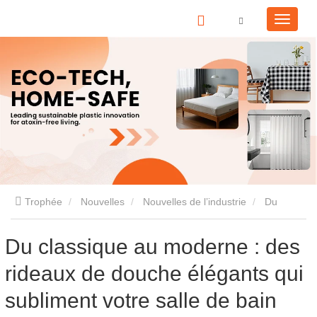
Trophée
Nouvelles
Nouvelles de l’industrie
Du
classique au moderne : des rideaux de douche élégants qui
Du classique au moderne : des
rideaux de douche élégants qui
subliment votre salle de bain
subliment votre salle de bain