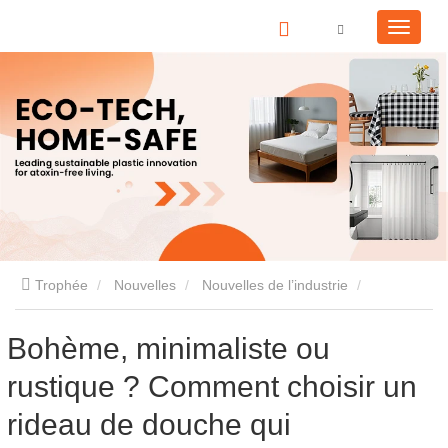
Trophée
Nouvelles
Nouvelles de l’industrie
Bohème, minimaliste ou rustique ? Comment choisir un rideau
Bohème, minimaliste ou
rustique ? Comment choisir un
de douche qui correspond à votre style ?
rideau de douche qui