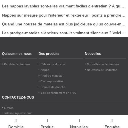
Les nappes lavables sont-elles vraiment faciles d'entretien ? À quoi s'attendre ?
Nappes sur mesure pour l'intérieur et l'extérieur : points à prendre en compte
Quand une housse de matelas est plus judicieuse qu'un couvre-matelas
Les protège-matelas silencieux sont-ils vraiment silencieux ? Voici la vérité
Qui sommes-nous
Des produits
Nouvelles
Profil de l’entreprise
Rideau de douche
Nouvelles de l’entreprise
Nappe
Nouvelles de l’industrie
Protège-matelas
Cache-poussière
Bonnet de douche
Sac de rangement en PVC
CONTACTEZ-NOUS
E-mail:
salesvip@jnjiahe.com
Adresse:
Zone économique spéciale de Grand Bokor, bloc II-5C, village de Prek Toal et Prek
Sangke, commune de Tuek Thla, district de Prey Nob, province de Preah Sihanouk
Domicile
Produit
Nouvelles
Enquête