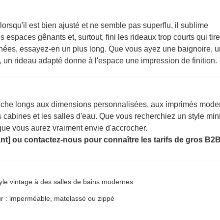
rsqu'il est bien ajusté et ne semble pas superflu, il sublime
s espaces gênants et, surtout, fini les rideaux trop courts qui tire
nnées, essayez-en un plus long. Que vous ayez une baignoire, u
, un rideau adapté donne à l'espace une impression de finition.
che longs aux dimensions personnalisées, aux imprimés moder
es cabines et les salles d'eau. Que vous recherchiez un style min
 que vous aurez vraiment envie d'accrocher.
nt] ou contactez-nous pour connaître les tarifs de gros B2B
yle vintage à des salles de bains modernes
r : imperméable, matelassé ou zippé