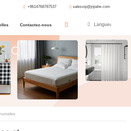
+8614768787537
salesvip@jnjiahe.com
Langue
lles
Contactez-nous
 humides