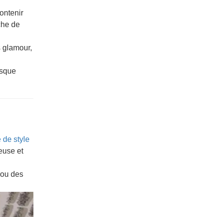
ontenir
uche de
s glamour,
esque
 de style
euse et
 ou des