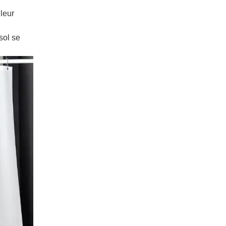
leur
sol se