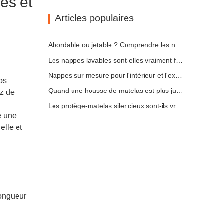
es et
Articles populaires
Abordable ou jetable ? Comprendre les nappes à prix réduit
Les nappes lavables sont-elles vraiment faciles d'entretien ? À quoi s'attendre ?
Nappes sur mesure pour l'intérieur et l'extérieur : points à prendre en compte
mps
Quand une housse de matelas est plus judicieuse qu'un couvre-matelas
ez de
Les protège-matelas silencieux sont-ils vraiment silencieux ? Voici la vérité
e une
elle et
longueur