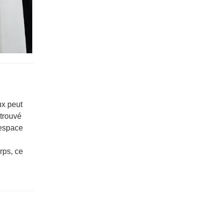
ux peut
 trouvé
'espace
orps, ce