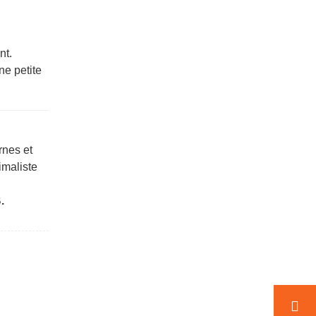
nt.
ne petite
nes et
imaliste
.