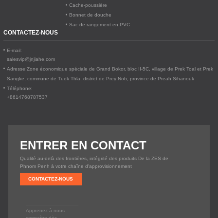
Cache-poussière
Bonnet de douche
Sac de rangement en PVC
CONTACTEZ-NOUS
E-mail:
salesvip@jnjiahe.com
Adresse:
Zone économique spéciale de Grand Bokor, bloc II-5C, village de Prek Toal et Prek
Sangke, commune de Tuek Thla, district de Prey Nob, province de Preah Sihanouk
Téléphone:
+8614768787537
ENTRER EN CONTACT
Qualité au-delà des frontières, intégrité des produits De la ZES de
Phnom Penh à votre chaîne d'approvisionnement
CONTACTEZ-NOUS
Apprenez à nous
connaître dès