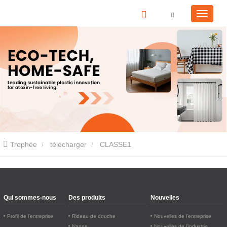
Trophée
télécharger
CLASSE1
Qui sommes-nous
Des produits
Nouvelles
Profil de l’entreprise
Rideau de douche
Nouvelles de l’entreprise
Nappe
Nouvelles de l’industrie