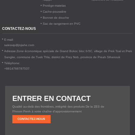
Protège-matelas
Cache-poussière
Bonnet de douche
Sac de rangement en PVC
CONTACTEZ-NOUS
E-mail:
salesvip@jnjiahe.com
Adresse:
Zone économique spéciale de Grand Bokor, bloc II-5C, village de Prek Toal et Prek
Sangke, commune de Tuek Thla, district de Prey Nob, province de Preah Sihanouk
Téléphone:
+8614768787537
ENTRER EN CONTACT
Qualité au-delà des frontières, intégrité des produits De la ZES de
Phnom Penh à votre chaîne d'approvisionnement
CONTACTEZ-NOUS